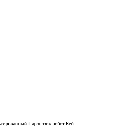
гированный Паровозик робот Кей