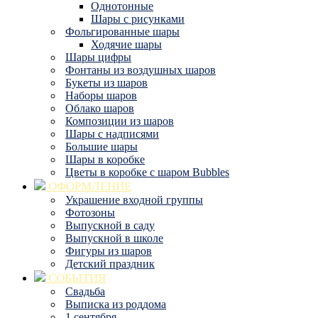
Однотонные
Шары с рисунками
Фольгированные шары
Ходячие шары
Шары цифры
Фонтаны из воздушных шаров
Букеты из шаров
Наборы шаров
Облако шаров
Композиции из шаров
Шары с надписями
Большие шары
Шары в коробке
Цветы в коробке с шаром Bubbles
ОФОРМЛЕНИЕ
Украшение входной группы
Фотозоны
Выпускной в саду
Выпускной в школе
Фигуры из шаров
Детский праздник
СОБЫТИЯ
Свадьба
Выписка из роддома
1 сентября