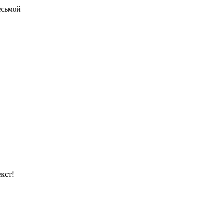
есьмой
кст!