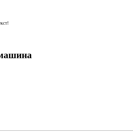
кст!
 машина