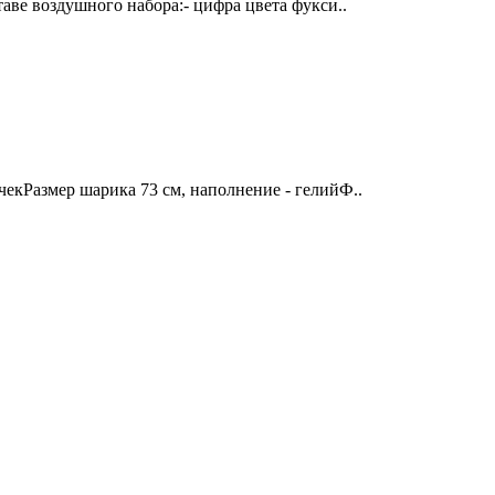
аве воздушного набора:- цифра цвета фукси..
екРазмер шарика 73 см, наполнение - гелийФ..