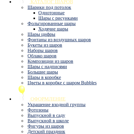
КАТАЛОГ ШАРОВ
Шарики под потолок
Однотонные
Шары с рисунками
Фольгированные шары
Ходячие шары
Шары цифры
Фонтаны из воздушных шаров
Букеты из шаров
Наборы шаров
Облако шаров
Композиции из шаров
Шары с надписями
Большие шары
Шары в коробке
Цветы в коробке с шаром Bubbles
ОФОРМЛЕНИЕ
Украшение входной группы
Фотозоны
Выпускной в саду
Выпускной в школе
Фигуры из шаров
Детский праздник