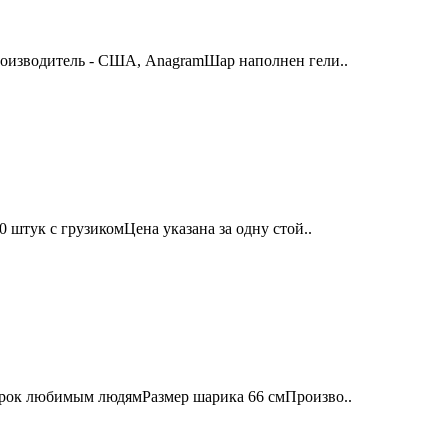
роизводитель - США, AnagramШар наполнен гели..
 штук с грузикомЦена указана за одну стой..
арок любимым людямРазмер шарика 66 смПроизво..