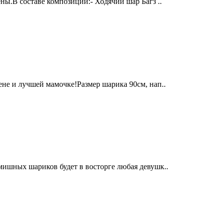
ы.В составе композиции:- Ходячий шар Багз ..
не и лучшей мамочке!Размер шарика 90см, нап..
ишных шариков будет в восторге любая девушк..