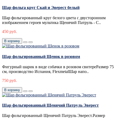
Шар фольга круг Скай и Эверест белый
Шар фольгированный круг белого цвета с двусторонним
изображением героев мультика Щенячий Патруль - С..
450 руб.
В корзину
Шар фольгированный Щенок в розовом
Фигурный шарик в виде собачки в розовом свитереРазмер 75
см, производство Испания, FlexmetalШар напо..
750 руб.
В корзину
Шар фольгированный Щенячий Патруль Эверест
Шар фольгированный Щенячий Патруль Эверест.Размер