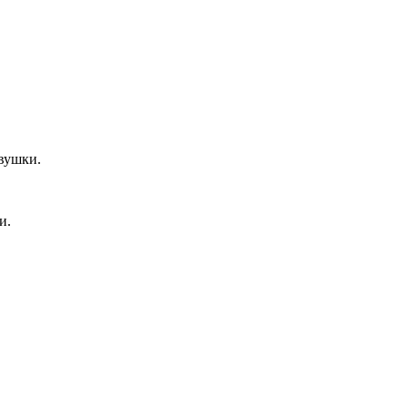
вушки.
и.