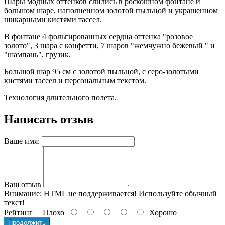
Шары модных оттенков слились в роскошном фонтане и
большом шаре, наполненном золотой пыльцой и украшенном
шикарными кистями тассел.
В фонтане 4 фольгированных сердца оттенка "розовое
золото", 3 шара с конфетти, 7 шаров "жемчужно бежевый " и
"шампань", грузик.
Большой шар 95 см с золотой пыльцой, с серо-золотыми
кистями тассел и персональным текстом.
Технология длительного полета.
Написать отзыв
Ваше имя:
Ваш отзыв
Внимание:
HTML не поддерживается! Используйте обычный
текст!
Рейтинг
Плохо
Хорошо
Продолжить