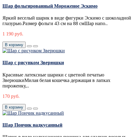
Шар фольгированный Мороженое Эскимо
Яркий веселый шарик в виде фигурки Эскимо с шоколадной
глазурью.Размер фольги 43 см на 88 смШар напо..
1 190 руб.
В корзину
Шар с рисунком Зверюшки
Красивые латексные шарики с цветной печатью
ЗверюшкиМилая белая кошечка держащая в лапках
пироженку,..
170 руб.
В корзину
Шар Пончик надкусанный
Шарик в виде надкусанного пончика для сладких веселых