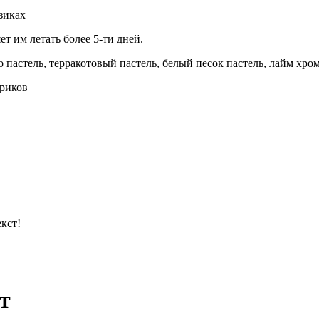
зиках
т им летать более 5-ти дней.
 пастель, терракотовый пастель, белый песок пастель, лайм хром
риков
кст!
т