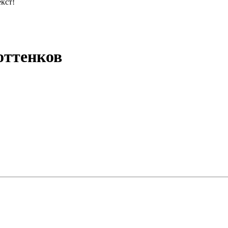
кст!
оттенков