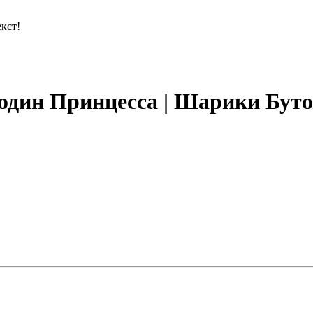
кст!
дин Принцесса | Шарики Буто