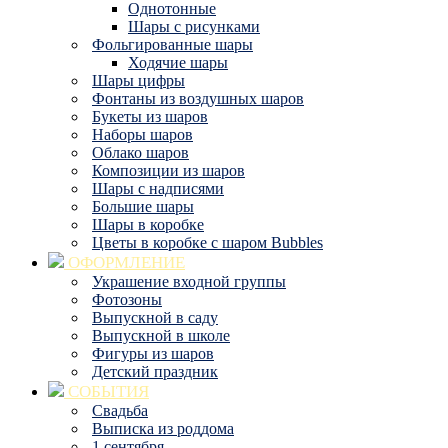
Однотонные
Шары с рисунками
Фольгированные шары
Ходячие шары
Шары цифры
Фонтаны из воздушных шаров
Букеты из шаров
Наборы шаров
Облако шаров
Композиции из шаров
Шары с надписями
Большие шары
Шары в коробке
Цветы в коробке с шаром Bubbles
ОФОРМЛЕНИЕ
Украшение входной группы
Фотозоны
Выпускной в саду
Выпускной в школе
Фигуры из шаров
Детский праздник
СОБЫТИЯ
Свадьба
Выписка из роддома
1 сентября