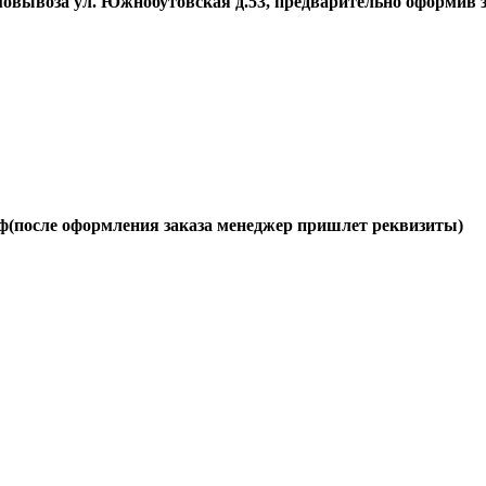
овывоза ул. Южнобутовская д.53, предварительно оформив з
фф(после оформления заказа менеджер пришлет реквизиты)