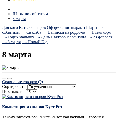
Шары по событиям
8 марта
Для кого
Каталог шаров
Оформление шарами
Шары по
событиям
- Свадьба
- Выписка из роддома
- 1 сентября
- Годик малышу
- День Святого Валентина
- 23 февраля
- 8 марта
- Новый Год
8 марта
Сравнение товаров (0)
Сортировать:
Показывать:
Композиция из шаров Куст Роз
Такому эффектному букету будет рад каждый!Огромная